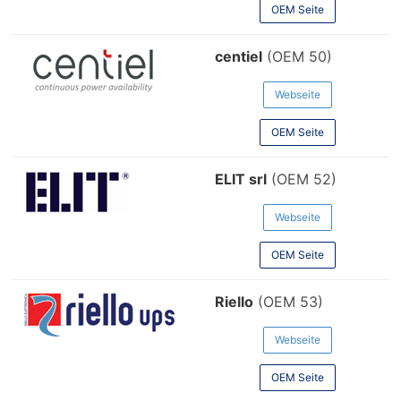
OEM Seite
centiel
(OEM 50)
Webseite
OEM Seite
ELIT srl
(OEM 52)
Webseite
OEM Seite
Riello
(OEM 53)
Webseite
OEM Seite