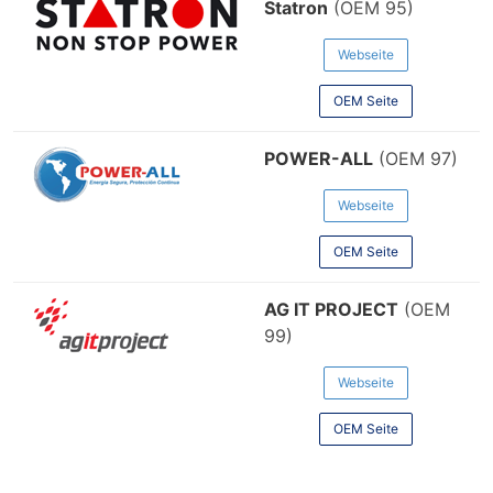
Statron
(OEM 95)
Webseite
OEM Seite
POWER-ALL
(OEM 97)
Webseite
OEM Seite
AG IT PROJECT
(OEM
99)
Webseite
OEM Seite