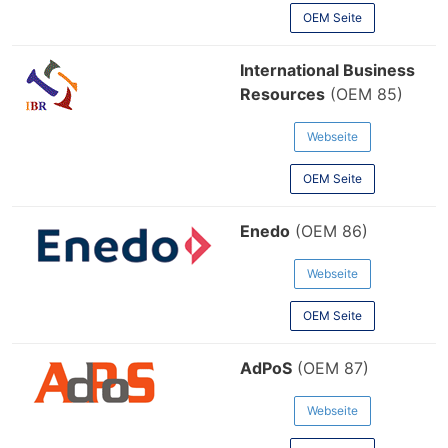
OEM Seite
International Business
Resources
(OEM 85)
Webseite
OEM Seite
Enedo
(OEM 86)
Webseite
OEM Seite
AdPoS
(OEM 87)
Webseite