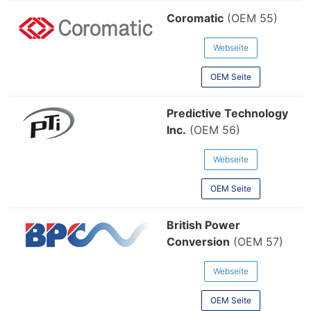
Coromatic
(OEM 55)
Webseite
OEM Seite
Predictive Technology
Inc.
(OEM 56)
Webseite
OEM Seite
British Power
Conversion
(OEM 57)
Webseite
OEM Seite