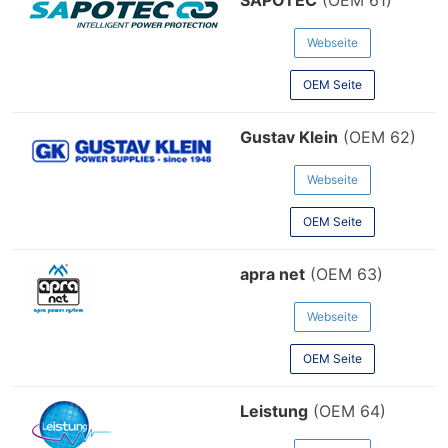
SAPOTEC
(OEM 61)
Webseite
OEM Seite
Gustav Klein
(OEM 62)
Webseite
OEM Seite
apra net
(OEM 63)
Webseite
OEM Seite
Leistung
(OEM 64)