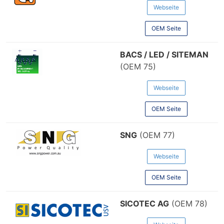
Webseite
OEM Seite
BACS / LED / SITEMAN
(OEM 75)
Webseite
OEM Seite
SNG
(OEM 77)
Webseite
OEM Seite
SICOTEC AG
(OEM 78)