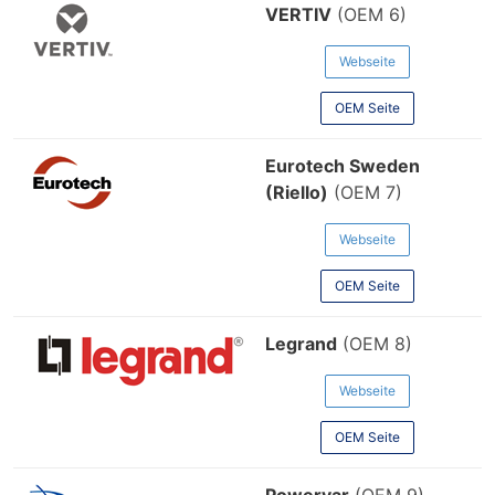
VERTIV
(OEM 6)
Webseite
OEM Seite
Eurotech Sweden
(Riello)
(OEM 7)
Webseite
OEM Seite
Legrand
(OEM 8)
Webseite
OEM Seite