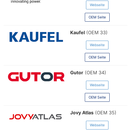
Webseite
OEM Seite
Kaufel
(OEM 33)
Webseite
OEM Seite
Gutor
(OEM 34)
Webseite
OEM Seite
Jovy Atlas
(OEM 35)
Webseite