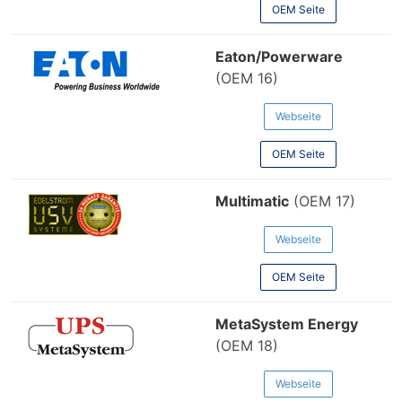
OEM Seite
Eaton/Powerware
(OEM 16)
Webseite
OEM Seite
Multimatic
(OEM 17)
Webseite
OEM Seite
MetaSystem Energy
(OEM 18)
Webseite