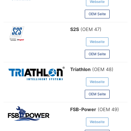
Webseite
OEM Seite
S2S
(OEM 47)
Webseite
OEM Seite
Triathlon
(OEM 48)
Webseite
OEM Seite
FSB-Power
(OEM 49)
Webseite