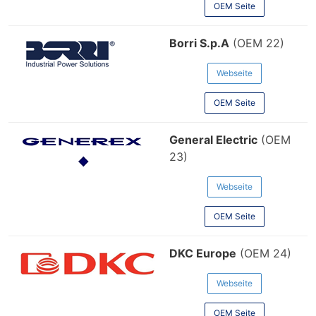
OEM Seite
Borri S.p.A
(OEM 22)
Webseite
OEM Seite
General Electric
(OEM
23)
Webseite
OEM Seite
DKC Europe
(OEM 24)
Webseite
OEM Seite