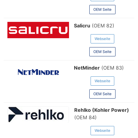
OEM Seite
Salicru
(OEM 82)
Webseite
OEM Seite
NetMinder
(OEM 83)
Webseite
OEM Seite
Rehlko (Kohler Power)
(OEM 84)
Webseite