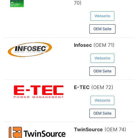
70)
Webseite
OEM Seite
Infosec
(OEM 71)
Webseite
OEM Seite
E-TEC
(OEM 72)
Webseite
OEM Seite
TwinSource
(OEM 74)